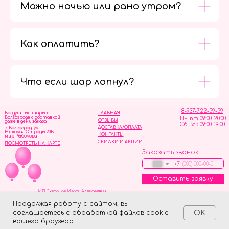
Можно ночью или рано утром?
Как оплатить?
Мы в
социальных
сетях
Что если шар лопнул?
8-937-722-59-59
Воздушные шары в
ГЛАВНАЯ
Волгограде с доставкой
Пн-пт 09:00-20:00
ОТЗЫВЫ
даже в день заказа
Сб-Вск 09:00-19:00
ДОСТАВКА/ОПЛАТА
г. Волгоград, ул.
Николая Отрады 20Б,
КОНТАКТЫ
мир Рыболова
СКИДКИ И АКЦИИ
ПОСМОТРЕТЬ НА КАРТЕ
Заказать звонок
+7
Оставить заявку
ИП Скворцов Игорь Алексеевич
ИНН 344110093739
Политика обработки персональных данных
Продолжая работу с сайтом, вы
соглашаетесь с обработкой файлов cookie
OK
Tilda
Made on
вашего браузера.