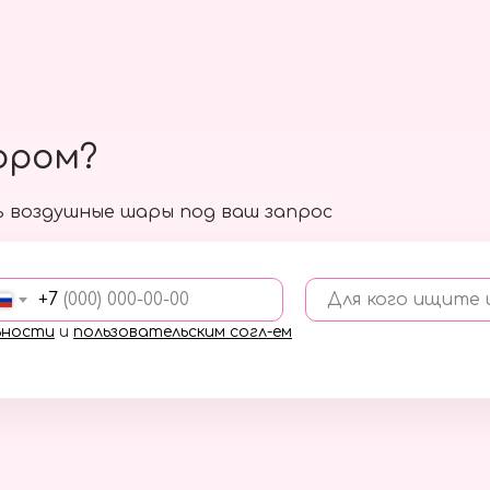
ором?
 воздушные шары под ваш запрос
+7
Для кого ищите
ьности
и
пользовательским согл-ем