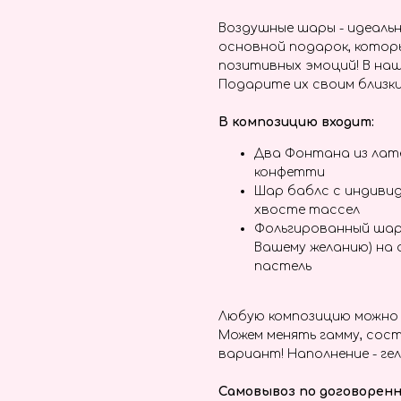
Воздушные шары - идеальн
основной подарок, котор
позитивных эмоций! В наш
Подарите их своим близки
В композицию входит:
Два Фонтана из лате
конфетти
Шар баблс с индивид
хвосте тассел
Фольгированный шар
Вашему желанию) на
пастель
Любую композицию можно 
Можем менять гамму, сост
вариант! Наполнение - гел
Самовывоз по договоренн