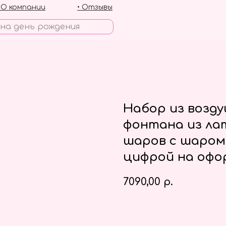
• О компании
• Отзывы
Набор из возд
фонтана из ла
шаров с шаром
цифрой на офо
7090,00
р.
Заказать