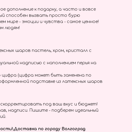
ое дополнение к подарку, а часто и вовсе
ый способен вызвать просто бурю
ем мире - эмоции и чувства - самое ценное!
м людям!
ксных шаров пастель, хром, кристалл с
уальной надписью с наполнением перья на
 цифра (цифра может быть заменена по
 оформленной подставке из латексных шаров
скорректировать под ваш вкус и бюджет!
ав, надписи. Пишите - подберем идеальный
ий.
ости\Доставка по городу Волгоград