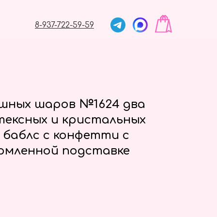
8-937-722-59-59
ушных шаров №1624 два
тексных и кристальных
 баблс с конфетти с
рмленной подставке