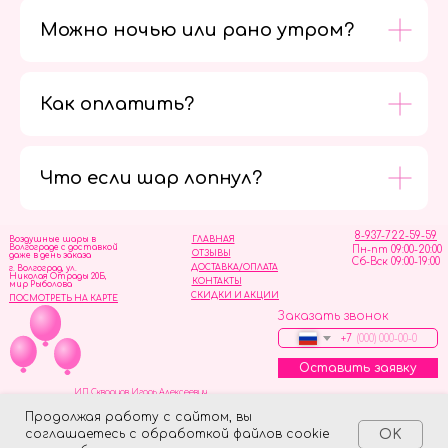
Можно ночью или рано утром?
Как оплатить?
Мы в
социальных
сетях
Что если шар лопнул?
8-937-722-59-59
Воздушные шары в
ГЛАВНАЯ
Волгограде с доставкой
Пн-пт 09:00-20:00
ОТЗЫВЫ
даже в день заказа
Сб-Вск 09:00-19:00
ДОСТАВКА/ОПЛАТА
г. Волгоград, ул.
Николая Отрады 20Б,
КОНТАКТЫ
мир Рыболова
СКИДКИ И АКЦИИ
ПОСМОТРЕТЬ НА КАРТЕ
Заказать звонок
+7
Оставить заявку
ИП Скворцов Игорь Алексеевич
ИНН 344110093739
Политика обработки персональных данных
Продолжая работу с сайтом, вы
соглашаетесь с обработкой файлов cookie
OK
Tilda
Made on