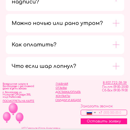
надписи?
Можно ночью или рано утром?
Как оплатить?
Мы в
социальных
сетях
Что если шар лопнул?
8-937-722-59-59
Воздушные шары в
ГЛАВНАЯ
Волгограде с доставкой
Пн-пт 09:00-20:00
ОТЗЫВЫ
даже в день заказа
Сб-Вск 09:00-19:00
ДОСТАВКА/ОПЛАТА
г. Волгоград, ул.
Николая Отрады 20Б,
КОНТАКТЫ
мир Рыболова
СКИДКИ И АКЦИИ
ПОСМОТРЕТЬ НА КАРТЕ
Заказать звонок
+7
Оставить заявку
ИП Скворцов Игорь Алексеевич