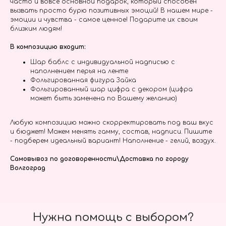
часто и вовсе основной подарок, который способен
вызвать просто бурю позитивных эмоций! В нашем мире -
эмоции и чувства - самое ценное! Подарите их своим
близким людям!
В композицию входит:
Шар баблс с индивидуальной надписью с
наполнением перья на ленте
Фольгированная фигура Зайка
Фольгированный шар цифра с декором (цифра
может быть заменена по Вашему желанию)
Любую композицию можно скорректировать под ваш вкус
и бюджет! Можем менять гамму, состав, надписи. Пишите
- подберем идеальный вариант! Наполнение - гелий, воздух.
Самовывоз по договоренности\Доставка по городу
Волгоград
Нужна помощь с выбором?