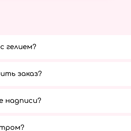
с гелием?
ить заказ?
е надписи?
утром?