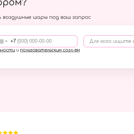
ором?
 воздушные шары под ваш запрос
+7
Для кого ищите
ьности
и
пользовательским согл-ем