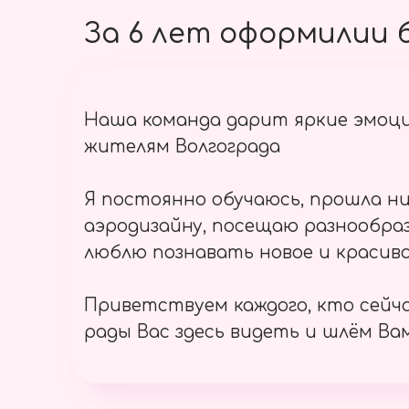
За 6 лет оформилии б
Наша команда дарит яркие эмоц
жителям Волгограда
Я постоянно обучаюсь, прошла ни
аэродизайну, посещаю разнообраз
люблю познавать новое и красиво
Приветствуем каждого, кто сейч
рады Вас здесь видеть и шлём Вам