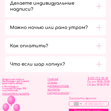
Делаете индивидуальные
надписи?
Можно ночью или рано утром?
Как оплатить?
Мы в
социальных
сетях
Что если шар лопнул?
8-937-722-59-59
Воздушные шары в
ГЛАВНАЯ
Волгограде с доставкой
Пн-пт 09:00-20:00
ОТЗЫВЫ
даже в день заказа
Сб-Вск 09:00-19:00
ДОСТАВКА/ОПЛАТА
г. Волгоград, ул.
Николая Отрады 20Б,
КОНТАКТЫ
мир Рыболова
СКИДКИ И АКЦИИ
ПОСМОТРЕТЬ НА КАРТЕ
Заказать звонок
+7