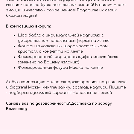
вызвать просто бурю позитивных эмоций! В нашем мире -
эмоции и чувства - самое ценное! Подарите их своим
близким людям!
В композицию входит:
Шар баблс с индивидуальной надписью с
декоративным наполнением (перья) на ленте
Фонтан из латексных шаров пастель, хром,
кристалл с конфетти на ленте
Фольгированный шар цифра (цифра может быть
заменена по Вашему желанию)
Фольгированная фигура Мишка на ленте
Любую композицию можно скорректировать под ваш вкус
и бюджет! Можем менять гамму, состав, надписи. Пишите
- подберем идеальный вариант! Наполнение - гелий.
Самовывоз по договоренности\Доставка по городу
Волгоград