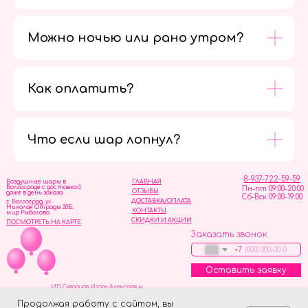
Можно ночью или рано утром?
Как оплатить?
Мы в
социальных
сетях
Что если шар лопнул?
8-937-722-59-59
Воздушные шары в
ГЛАВНАЯ
Волгограде с доставкой
Пн-пт 09:00-20:00
ОТЗЫВЫ
даже в день заказа
Сб-Вск 09:00-19:00
ДОСТАВКА/ОПЛАТА
г. Волгоград, ул.
Николая Отрады 20Б,
КОНТАКТЫ
мир Рыболова
СКИДКИ И АКЦИИ
ПОСМОТРЕТЬ НА КАРТЕ
Заказать звонок
+7
Оставить заявку
ИП Скворцов Игорь Алексеевич
ИНН 344110093739
Политика обработки персональных данных
Продолжая работу с сайтом, вы