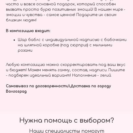
часто и вовсе основной подарок, который способен
вызвать просто бурю позитивных эмоций! В нашем мире -
эмоции и чувства - самое ценное! Подарите их своим
близким людям!
В композицию входит:
Шар баблс с индивидуальной надписью с бабочками
на шляпной коробке (под сюрприз) с мыльными
розами
Любую композицию можно скорректировать под ваш вкус
и бюджет! Можем менять гамму, состав, надписи. Пишите
- подберем идеальный вариант! Наполнение - гелий.
Самовывоз по договоренности\Доставка по городу
Волгоград
Нужна помощь с выбором?
Наши специалисты помогут