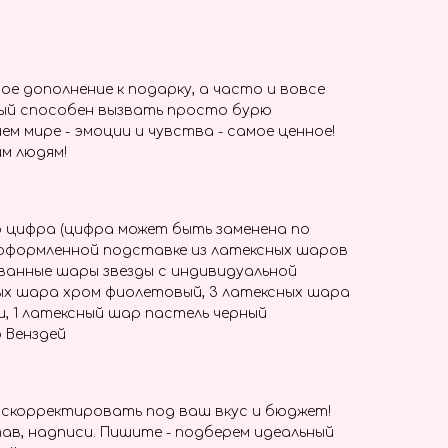
ое дополнение к подарку, а часто и вовсе
ый способен вызвать просто бурю
ем мире - эмоции и чувства - самое ценное!
м людям!
 цифра (цифра может быть заменена по
 оформленной подставке из латексных шаров
ванные шары звезды с индивидуальной
ых шара хром фиолетовый, 3 латексных шара
, 1 латексный шар пастель черный
 Венздей
скорректировать под ваш вкус и бюджет!
ав, надписи. Пишите - подберем идеальный