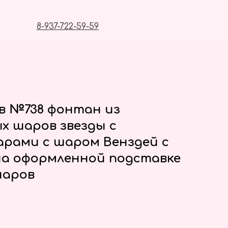
8-937-722-59-59
в №738 фонтан из
х шаров звезды с
рами с шаром Венздей с
а оформленной подставке
шаров