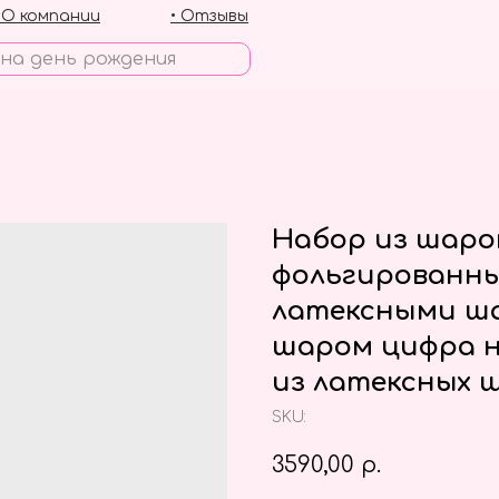
• О компании
• Отзывы
Набор из шаро
фольгированны
латексными ша
шаром цифра н
из латексных 
SKU:
3590,00
р.