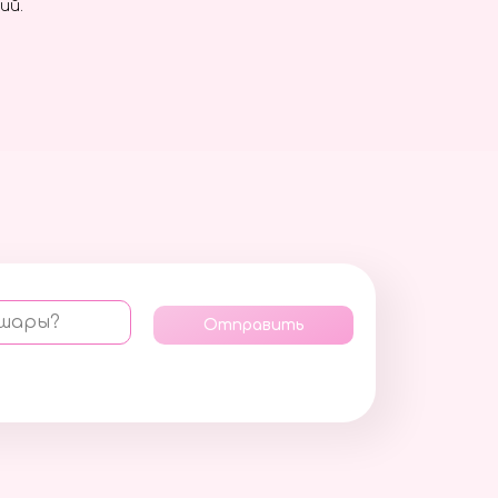
ий.
 шары?
Отправить