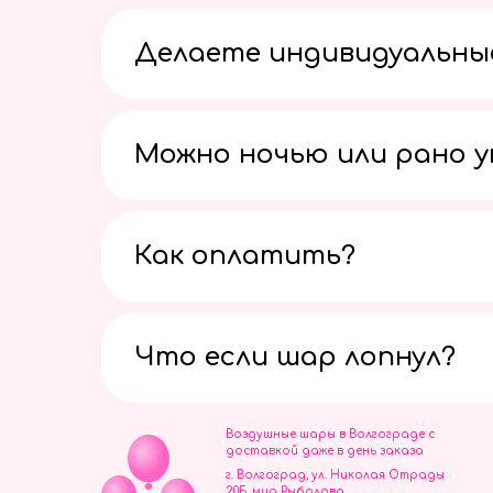
Делаете индивидуальны
Можно ночью или рано 
Как оплатить?
Что если шар лопнул?
Воздушные шары в Волгограде с
доставкой даже в день заказа
г. Волгоград, ул. Николая Отрады
20Б, мир Рыболова