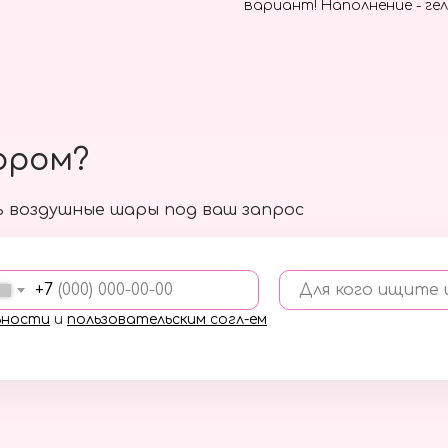
вариант! Наполнение - гел
ором?
 воздушные шары под ваш запрос
+7
Для кого ищите
ьности
и
пользовательским согл-ем