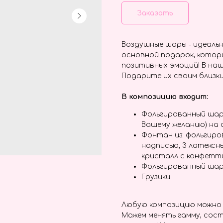
Заказать
Воздушные шары - идеальн
основной подарок, котор
позитивных эмоций! В наш
Подарите их своим близки
В композицию входит:
Фольгированный шар
Вашему желанию) на
Фонтан из: фольгиро
надписью, 3 латексн
кристалл с конфетти
Фольгированный шар
Грузики
Любую композицию можно 
Можем менять гамму, сост