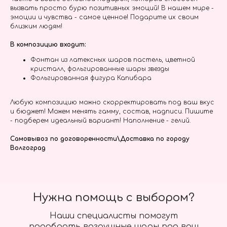
вызвать просто бурю позитивных эмоций! В нашем мире -
эмоции и чувства - самое ценное! Подарите их своим
близким людям!
В композицию входит:
Фонтан из латексных шаров пастель, цветной
кристалл, фольгированные шары звезды
Фольгированная фигура Капибара
Любую композицию можно скорректировать под ваш вкус
и бюджет! Можем менять гамму, состав, надписи. Пишите
- подберем идеальный вариант! Наполнение - гелий.
Самовывоз по договоренности\Доставка по городу
Волгоград
Нужна помощь с выбором?
Наши специалисты помогут
подобрать воздушные шары под ваш