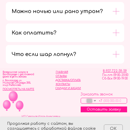
Можно ночью или рано утром?
Как оплатить?
Мы в
социальных
сетях
Что если шар лопнул?
8-937-722-59-59
Воздушные шары в
ГЛАВНАЯ
Волгограде с доставкой
Пн-пт 09:00-20:00
ОТЗЫВЫ
даже в день заказа
Сб-Вск 09:00-19:00
ДОСТАВКА/ОПЛАТА
г. Волгоград, ул.
Николая Отрады 20Б,
КОНТАКТЫ
мир Рыболова
СКИДКИ И АКЦИИ
ПОСМОТРЕТЬ НА КАРТЕ
Заказать звонок
+7
Оставить заявку
ИП Скворцов Игорь Алексеевич
ИНН 344110093739
Политика обработки персональных данных
Продолжая работу с сайтом, вы
соглашаетесь с обработкой файлов cookie
OK