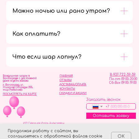
Можно ночью или рано утром?
Как оплатить?
Мы в
социальных
сетях
Что если шар лопнул?
8-937-722-59-59
Воздушные шары в
ГЛАВНАЯ
Волгограде с доставкой
Пн-пт 09:00-20:00
ОТЗЫВЫ
даже в день заказа
Сб-Вск 09:00-19:00
ДОСТАВКА/ОПЛАТА
г. Волгоград, ул.
Николая Отрады 20Б,
КОНТАКТЫ
мир Рыболова
СКИДКИ И АКЦИИ
ПОСМОТРЕТЬ НА КАРТЕ
Заказать звонок
+7
Оставить заявку
ИП Скворцов Игорь Алексеевич
ИНН 344110093739
Политика обработки персональных данных
Продолжая работу с сайтом, вы
соглашаетесь с обработкой файлов cookie
OK
Tilda
Made on