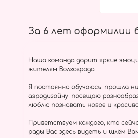
За 6 лет оформилии б
Наша команда дарит яркие эмоц
жителям Волгограда
Я постоянно обучаюсь, прошла ни
аэродизайну, посещаю разнообраз
люблю познавать новое и красиво
Приветствуем каждого, кто сейч
рады Вас здесь видеть и шлём Вам