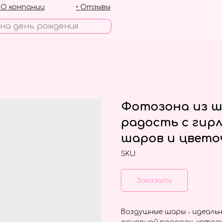
• О компании
• Отзывы
Фотозона из ш
радость с гир
шаров и цвето
SKU:
Заказать
Воздушные шары - идеальн