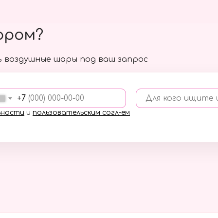
ором?
 воздушные шары под ваш запрос
+7
Для кого ищите
ьности
и
пользовательским согл-ем