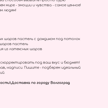
ый способен вызвать просто бурю
ем мире - эмоции и чувства - самое ценное!
м людям!
ых шаров пастель с дождиком под потолок
 шаров пастель
ия из латексных шаров
скорректировать под ваш вкус и бюджет!
ав, надписи. Пишите - подберем идеальный
ий.
ости\Доставка по городу Волгоград