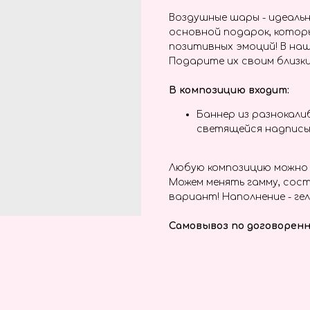
Воздушные шары - идеальн
основной подарок, котор
позитивных эмоций! В наш
Подарите их своим близки
В композицию входит:
Баннер из разнокали
светящейся надпис
Любую композицию можно 
Можем менять гамму, сост
вариант! Наполнение - гел
Самовывоз по договоренн