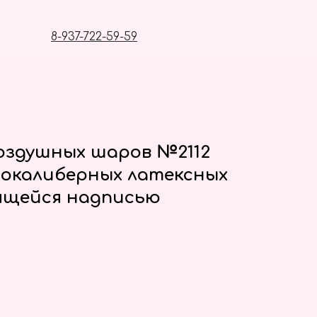
8-937-722-59-59
оздушных шаров №2112
нокалиберных латексных
ящейся надписью