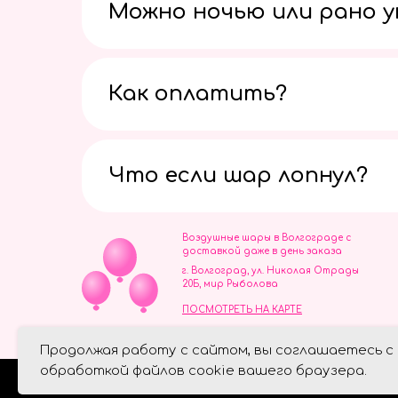
Можно ночью или рано 
Как оплатить?
Что если шар лопнул?
Воздушные шары в Волгограде с
доставкой даже в день заказа
г. Волгоград, ул. Николая Отрады
20Б, мир Рыболова
ПОСМОТРЕТЬ НА КАРТЕ
ИП Скворцов Игорь Алексеевич
Продолжая работу с сайтом, вы соглашаетесь с
ИНН 344110093739
Политика обработки персональ
обработкой файлов cookie вашего браузера.