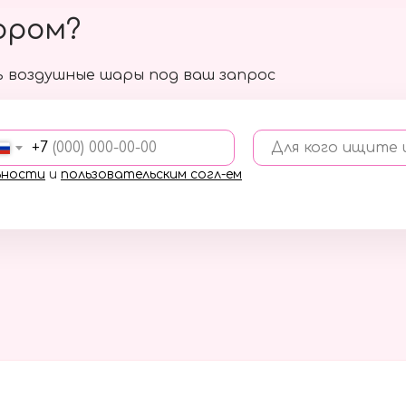
ором?
 воздушные шары под ваш запрос
+7
Для кого ищите
ьности
и
пользовательским согл-ем