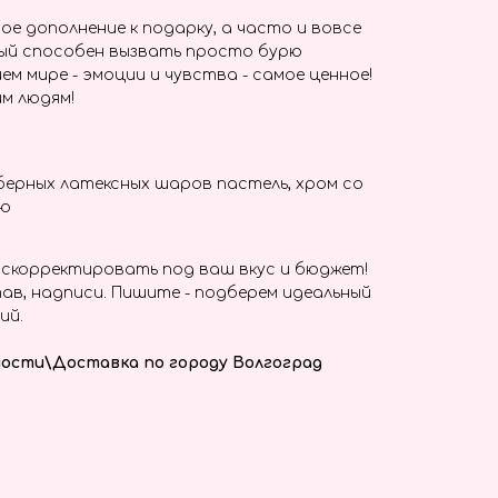
ое дополнение к подарку, а часто и вовсе
ый способен вызвать просто бурю
ем мире - эмоции и чувства - самое ценное!
м людям!
берных латексных шаров пастель, хром со
ью
скорректировать под ваш вкус и бюджет!
ав, надписи. Пишите - подберем идеальный
ий.
ости\Доставка по городу Волгоград