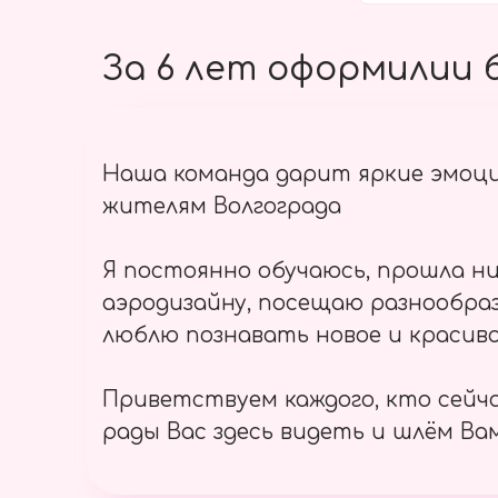
За 6 лет оформилии б
Наша команда дарит яркие эмоц
жителям Волгограда
Я постоянно обучаюсь, прошла ни
аэродизайну, посещаю разнообраз
люблю познавать новое и красиво
Приветствуем каждого, кто сейч
рады Вас здесь видеть и шлём Вам