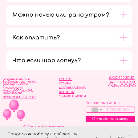
Можно ночью или рано утром?
Как оплатить?
Мы в
социальных
сетях
Что если шар лопнул?
8-937-722-59-59
Воздушные шары в
ГЛАВНАЯ
Волгограде с доставкой
Пн-пт 09:00-20:00
ОТЗЫВЫ
даже в день заказа
Сб-Вск 09:00-19:00
ДОСТАВКА/ОПЛАТА
г. Волгоград, ул.
Николая Отрады 20Б,
КОНТАКТЫ
мир Рыболова
СКИДКИ И АКЦИИ
ПОСМОТРЕТЬ НА КАРТЕ
Заказать звонок
+7
Оставить заявку
ИП Скворцов Игорь Алексеевич
ИНН 344110093739
Политика обработки персональных данных
Продолжая работу с сайтом, вы