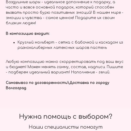
Воздушные шары - идеальное дополнение к подарку, а
часто и вовсе основной подарок, который способен
вызвать просто бурю позитивных эмоций! В нашем мире -
эмоции и чувства - самое ценное! Подарите их своим
близким людям!
В композицию входит:
Круглый мольберт - сетка с бабочкой и каскадом из
разнокалиберных латексных шаров пастель
Любую композицию можно скорректировать под ваш вкус
и бюджет! Можем менять гамму, состав, надписи. Пишите
- подберем идеальный вариант! Наполнение - гелий.
Самовывоз по договоренности\Доставка по городу
Волгоград
Нужна помощь с выбором?
Наши специалисты помогут