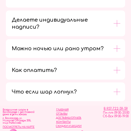
Делаете индивидуальные
надписи?
Можно ночью или рано утром?
Как оплатить?
Мы в
социальных
сетях
Что если шар лопнул?
8-937-722-59-59
Воздушные шары в
ГЛАВНАЯ
Волгограде с доставкой
Пн-пт 09:00-20:00
ОТЗЫВЫ
даже в день заказа
Сб-Вск 09:00-19:00
ДОСТАВКА/ОПЛАТА
г. Волгоград, ул.
Николая Отрады 20Б,
КОНТАКТЫ
мир Рыболова
СКИДКИ И АКЦИИ
ПОСМОТРЕТЬ НА КАРТЕ