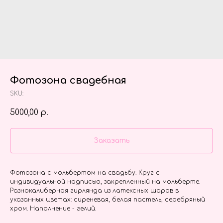
Фотозона свадебная
SKU:
5000,00
р.
Заказать
Фотозона с мольбертом на свадьбу. Круг с
индивидуальной надписью, закрепленный на мольберте.
Разнокалиберная гирлянда из латексных шаров в
указанных цветах: сиреневая, белая пастель, серебряный
хром. Наполнение - гелий.