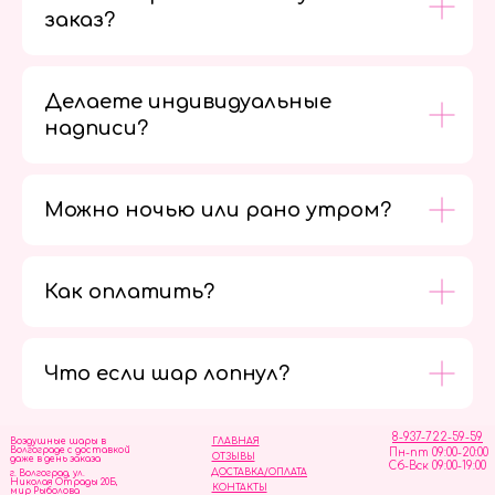
заказ?
Делаете индивидуальные
надписи?
Можно ночью или рано утром?
Как оплатить?
Мы в
социальных
сетях
Что если шар лопнул?
8-937-722-59-59
Воздушные шары в
ГЛАВНАЯ
Волгограде с доставкой
Пн-пт 09:00-20:00
ОТЗЫВЫ
даже в день заказа
Сб-Вск 09:00-19:00
ДОСТАВКА/ОПЛАТА
г. Волгоград, ул.
Николая Отрады 20Б,
КОНТАКТЫ
мир Рыболова