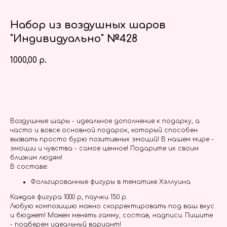
Набор из воздушных шаров
"Индивидуально" №428
1000,00
р.
Заказать
Воздушные шары - идеальное дополнение к подарку, а
часто и вовсе основной подарок, который способен
вызвать просто бурю позитивных эмоций! В нашем мире -
эмоции и чувства - самое ценное! Подарите их своим
близким людям!
В составе:
Фольгированные фигуры в тематике Хэллуина
Каждая фигура 1000 р, паучки 150 р.
Любую композицию можно скорректировать под ваш вкус
и бюджет! Можем менять гамму, состав, надписи. Пишите
- подберем идеальный вариант!