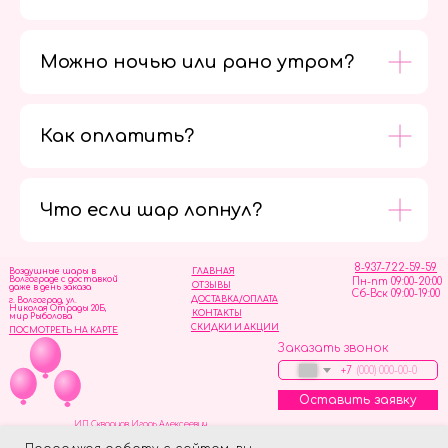
Можно ночью или рано утром?
Как оплатить?
Мы в
социальных
сетях
Что если шар лопнул?
8-937-722-59-59
Воздушные шары в
ГЛАВНАЯ
Волгограде с доставкой
Пн-пт 09:00-20:00
ОТЗЫВЫ
даже в день заказа
Сб-Вск 09:00-19:00
ДОСТАВКА/ОПЛАТА
г. Волгоград, ул.
Николая Отрады 20Б,
КОНТАКТЫ
мир Рыболова
СКИДКИ И АКЦИИ
ПОСМОТРЕТЬ НА КАРТЕ
Заказать звонок
+7
Оставить заявку
ИП Скворцов Игорь Алексеевич
ИНН 344110093739
Политика обработки персональных данных