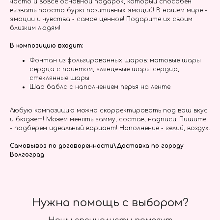
часто и вовсе основной подарок, который способен
вызвать просто бурю позитивных эмоций! В нашем мире -
эмоции и чувства - самое ценное! Подарите их своим
близким людям!
В композицию входит:
Фонтан из фольгированных шаров: матовые шары
сердца с принтом, глянцевые шары сердца,
стеклянные шары
Шар баблс с наполнением перья на ленте
Любую композицию можно скорректировать под ваш вкус
и бюджет! Можем менять гамму, состав, надписи. Пишите
- подберем идеальный вариант! Наполнение - гелий, воздух.
Самовывоз по договоренности\Доставка по городу
Волгоград
Нужна помощь с выбором?