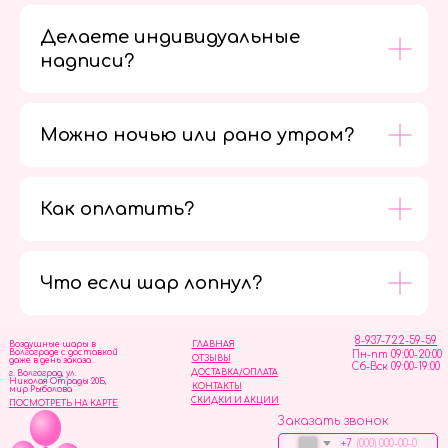
Делаете индивидуальные
надписи?
Можно ночью или рано утром?
Как оплатить?
Мы в
социальных
сетях
Что если шар лопнул?
8-937-722-59-59
Воздушные шары в
ГЛАВНАЯ
Волгограде с доставкой
Пн-пт 09:00-20:00
ОТЗЫВЫ
даже в день заказа
Сб-Вск 09:00-19:00
ДОСТАВКА/ОПЛАТА
г. Волгоград, ул.
Николая Отрады 20Б,
КОНТАКТЫ
мир Рыболова
СКИДКИ И АКЦИИ
ПОСМОТРЕТЬ НА КАРТЕ
Заказать звонок
+7