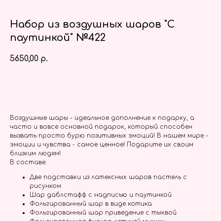
Набор из воздушных шаров "С
паутинкой" №422
5650,00
р.
Заказать
Воздушные шары - идеальное дополнение к подарку, а
часто и вовсе основной подарок, который способен
вызвать просто бурю позитивных эмоций! В нашем мире -
эмоции и чувства - самое ценное! Подарите их своим
близким людям!
В составе:
Две подставки из латексных шаров пастель с
рисунком
Шар даблстафф с надписью и паутинкой
Фольгированный шар в виде котика
Фольгированный шар приведение с тыквой