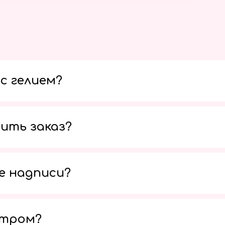
с гелием?
ить заказ?
е надписи?
утром?