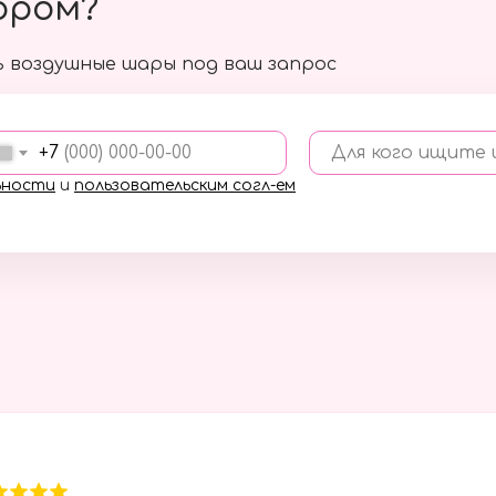
ором?
 воздушные шары под ваш запрос
+7
Для кого ищите
ьности
и
пользовательским согл-ем