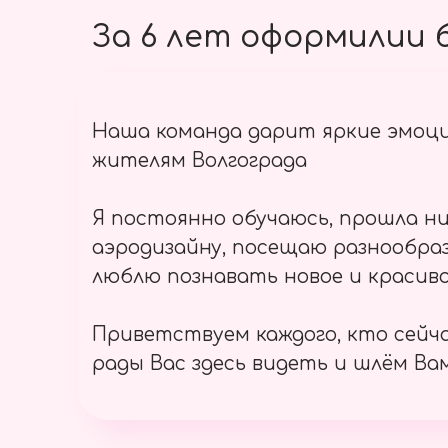
За 6 лет оформилии б
Наша команда дарит яркие эмоц
жителям Волгограда
Я постоянно обучаюсь, прошла ни
аэродизайну, посещаю разнообраз
люблю познавать новое и красиво
Приветствуем каждого, кто сейч
рады Вас здесь видеть и шлём Вам