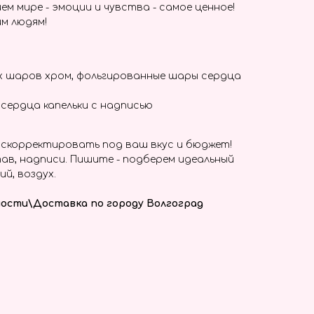
ем мире - эмоции и чувства - самое ценное!
м людям!
х шаров хром, фольгированные шары сердца
сердца капельки с надписью
скорректировать под ваш вкус и бюджет!
ав, надписи. Пишите - подберем идеальный
ий, воздух.
ости\Доставка по городу Волгоград