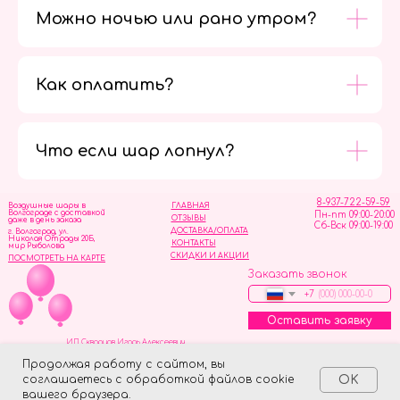
Можно ночью или рано утром?
Как оплатить?
Мы в
социальных
сетях
Что если шар лопнул?
8-937-722-59-59
Воздушные шары в
ГЛАВНАЯ
Волгограде с доставкой
Пн-пт 09:00-20:00
ОТЗЫВЫ
даже в день заказа
Сб-Вск 09:00-19:00
ДОСТАВКА/ОПЛАТА
г. Волгоград, ул.
Николая Отрады 20Б,
КОНТАКТЫ
мир Рыболова
СКИДКИ И АКЦИИ
ПОСМОТРЕТЬ НА КАРТЕ
Заказать звонок
+7
Оставить заявку
ИП Скворцов Игорь Алексеевич
ИНН 344110093739
Политика обработки персональных данных
Продолжая работу с сайтом, вы
соглашаетесь с обработкой файлов cookie
OK
Tilda
Made on
вашего браузера.