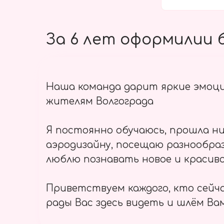
За 6 лет оформилии б
Наша команда дарит яркие эмоц
жителям Волгограда
Я постоянно обучаюсь, прошла ни
аэродизайну, посещаю разнообраз
люблю познавать новое и красиво
Приветствуем каждого, кто сейч
рады Вас здесь видеть и шлём Вам