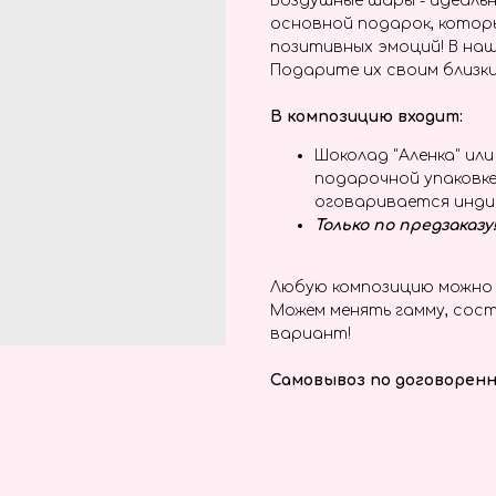
Воздушные шары - идеальн
основной подарок, котор
позитивных эмоций! В наш
Подарите их своим близки
В композицию входит:
Шоколад "Аленка" ил
подарочной упаковке
оговаривается инди
Только по предзаказу
Любую композицию можно 
Можем менять гамму, сост
вариант!
Самовывоз по договоренн