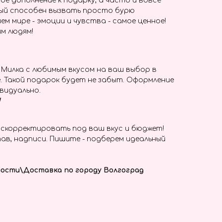
ое дополнение к подарку, а часто и вовсе
ый способен вызвать просто бурю
ем мире - эмоции и чувства - самое ценное!
м людям!
и Милка с любимым вкусом на ваш выбор в
. Такой подарок будет не забыт. Оформление
видуально.
!
скорректировать под ваш вкус и бюджет!
ав, надписи. Пишите - подберем идеальный
ости\Доставка по городу Волгоград