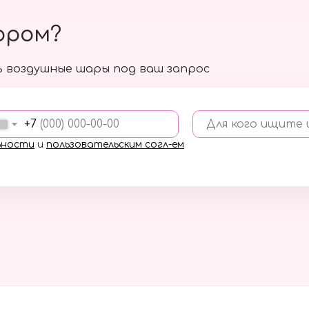
ором?
 воздушные шары под ваш запрос
+7
Для кого ищите
ьности
и
пользовательским согл-ем