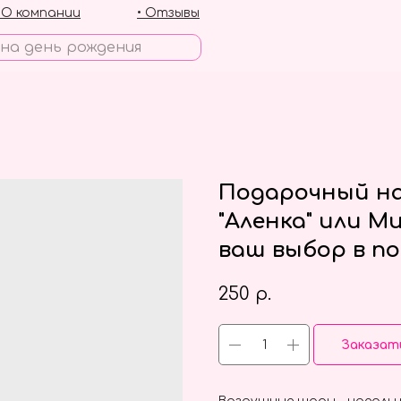
• О компании
• Отзывы
Подарочный на
"Аленка" или М
ваш выбор в п
250
р.
Заказат