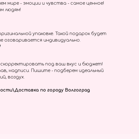
ем мире - эмоции и чувства - самое ценное!
м людям!
оригинальной упаковке. Такой подарок будет
ие оговаривается индивидуально.
!
скорректировать под ваш вкус и бюджет!
ав, надписи. Пишите - подберем идеальный
ий, воздух.
ости\Доставка по городу Волгоград