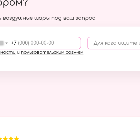
ором?
 воздушные шары под ваш запрос
+7
Для кого ищите
ьности
и
пользовательским согл-ем