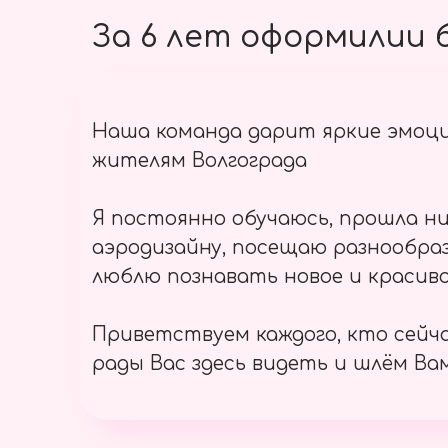
За 6 лет оформилии б
Наша команда дарит яркие эмоц
жителям Волгограда
Я постоянно обучаюсь, прошла ни
аэродизайну, посещаю разнообраз
люблю познавать новое и красиво
Приветствуем каждого, кто сейч
рады Вас здесь видеть и шлём Вам