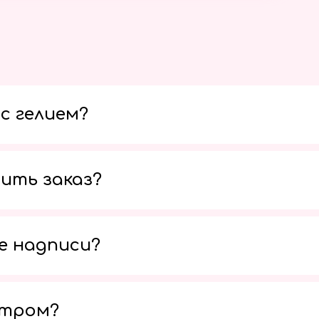
с гелием?
ить заказ?
е надписи?
утром?