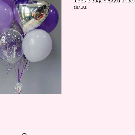
шары в виде сердец и зве
гелий.