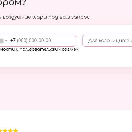
ором?
 воздушные шары под ваш запрос
+7
Для кого ищите
ьности
и
пользовательским согл-ем