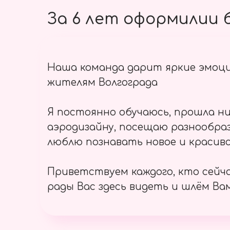
За 6 лет оформилии б
Наша команда дарит яркие эмоц
жителям Волгограда
Я постоянно обучаюсь, прошла ни
аэродизайну, посещаю разнообраз
люблю познавать новое и красиво
Приветствуем каждого, кто сейч
рады Вас здесь видеть и шлём Вам