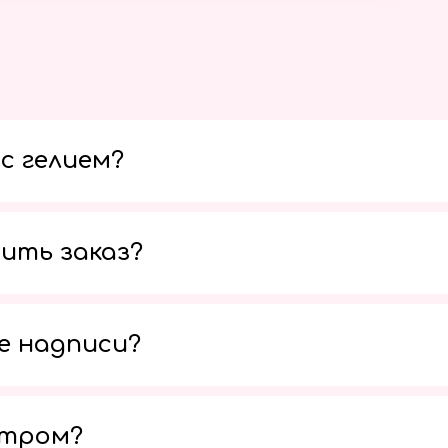
с гелием?
ить заказ?
е надписи?
утром?