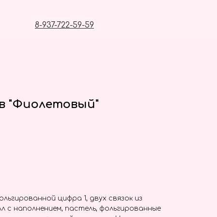
8-937-722-59-59
в "Фиолетовый"
льгированной цифра 1, двух связок из
л с наполнением, пастель, фольгированные