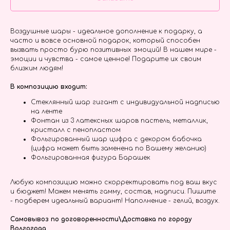
Воздушные шары - идеальное дополнение к подарку, а
часто и вовсе основной подарок, который способен
вызвать просто бурю позитивных эмоций! В нашем мире -
эмоции и чувства - самое ценное! Подарите их своим
близким людям!
В композицию входит:
Стеклянный шар гигант с индивидуальной надписью
на ленте
Фонтан из 3 латексных шаров пастель, металлик,
кристалл с пенопластом
Фольгированный шар цифра с декором бабочка
(цифра может быть заменена по Вашему желанию)
Фольгированная фигура Барашек
Любую композицию можно скорректировать под ваш вкус
и бюджет! Можем менять гамму, состав, надписи. Пишите
- подберем идеальный вариант! Наполнение - гелий, воздух.
Самовывоз по договоренности\Доставка по городу
Волгоград