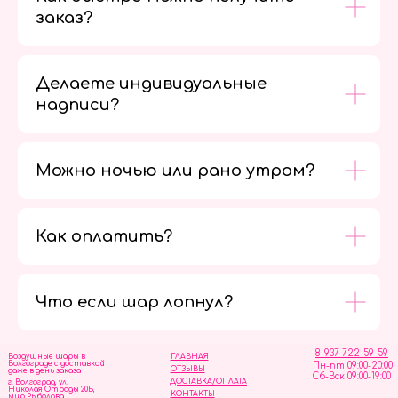
заказ?
Делаете индивидуальные
надписи?
Можно ночью или рано утром?
Как оплатить?
Мы в
социальных
сетях
Что если шар лопнул?
8-937-722-59-59
Воздушные шары в
ГЛАВНАЯ
Волгограде с доставкой
Пн-пт 09:00-20:00
ОТЗЫВЫ
даже в день заказа
Сб-Вск 09:00-19:00
ДОСТАВКА/ОПЛАТА
г. Волгоград, ул.
Николая Отрады 20Б,
КОНТАКТЫ
мир Рыболова