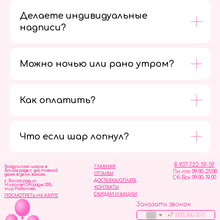
Делаете индивидуальные
надписи?
Можно ночью или рано утром?
Как оплатить?
Мы в
социальных
сетях
Что если шар лопнул?
8-937-722-59-59
Воздушные шары в
ГЛАВНАЯ
Волгограде с доставкой
Пн-пт 09:00-20:00
ОТЗЫВЫ
даже в день заказа
Сб-Вск 09:00-19:00
ДОСТАВКА/ОПЛАТА
г. Волгоград, ул.
Николая Отрады 20Б,
КОНТАКТЫ
мир Рыболова
СКИДКИ И АКЦИИ
ПОСМОТРЕТЬ НА КАРТЕ
Заказать звонок
+7