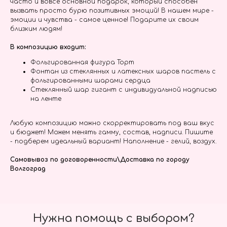
часто и вовсе основной подарок, который способен
вызвать просто бурю позитивных эмоций! В нашем мире -
эмоции и чувства - самое ценное! Подарите их своим
близким людям!
В композицию входит:
Фольгированная фигура Торт
Фонтан из стеклянных и латексных шаров пастель с
фольгированными шарами сердца
Стеклянный шар гигант с индивидуальной надписью
на ленте
Любую композицию можно скорректировать под ваш вкус
и бюджет! Можем менять гамму, состав, надписи. Пишите
- подберем идеальный вариант! Наполнение - гелий, воздух.
Самовывоз по договоренности\Доставка по городу
Волгоград
Нужна помощь с выбором?