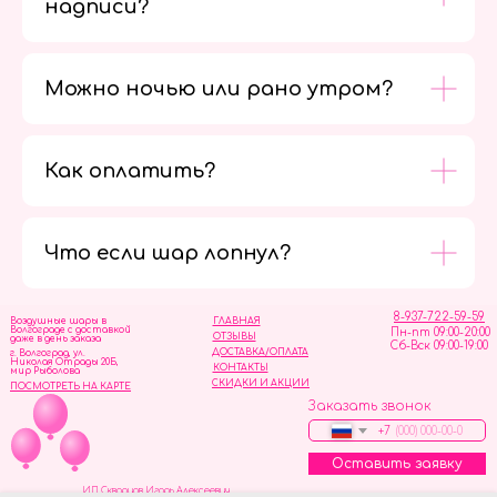
надписи?
Можно ночью или рано утром?
Как оплатить?
Мы в
социальных
сетях
Что если шар лопнул?
8-937-722-59-59
Воздушные шары в
ГЛАВНАЯ
Волгограде с доставкой
Пн-пт 09:00-20:00
ОТЗЫВЫ
даже в день заказа
Сб-Вск 09:00-19:00
ДОСТАВКА/ОПЛАТА
г. Волгоград, ул.
Николая Отрады 20Б,
КОНТАКТЫ
мир Рыболова
СКИДКИ И АКЦИИ
ПОСМОТРЕТЬ НА КАРТЕ
Заказать звонок
+7
Оставить заявку
ИП Скворцов Игорь Алексеевич