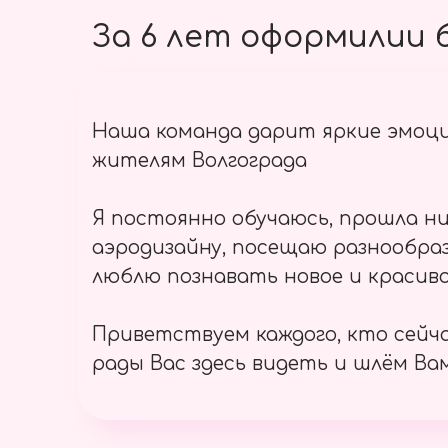
За 6 лет оформилии б
Наша команда дарит яркие эмоц
жителям Волгограда
Я постоянно обучаюсь, прошла ни
аэродизайну, посещаю разнообраз
люблю познавать новое и красиво
Приветствуем каждого, кто сейч
рады Вас здесь видеть и шлём Вам