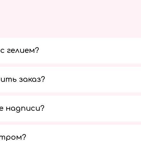
с гелием?
ить заказ?
е надписи?
утром?