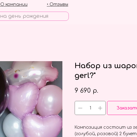
• О компании
• Отзывы
Набор из шаров
gerl?"
9 690
р.
Заказат
Композиция состоит из г
(голубой, розовой) 2 буке