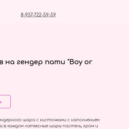
8-937-722-59-59
 на гендер пати "Boy or
ь
ендерного шара с кисточками с наполнением
та в каждом латексные шары пастель, хром и