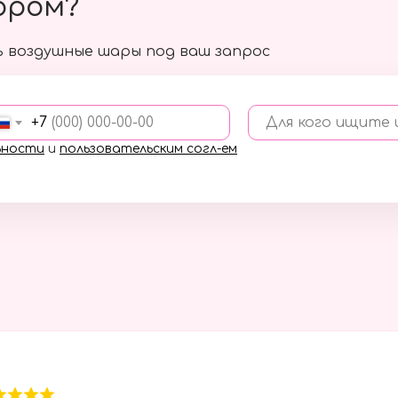
ором?
 воздушные шары под ваш запрос
+7
Для кого ищите
ьности
и
пользовательским согл-ем