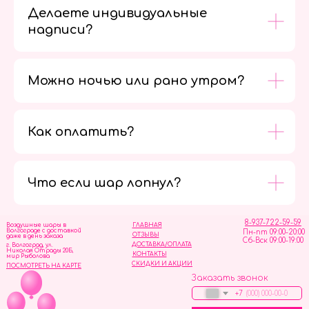
Делаете индивидуальные
надписи?
Можно ночью или рано утром?
Как оплатить?
Мы в
социальных
сетях
Что если шар лопнул?
8-937-722-59-59
Воздушные шары в
ГЛАВНАЯ
Волгограде с доставкой
Пн-пт 09:00-20:00
ОТЗЫВЫ
даже в день заказа
Сб-Вск 09:00-19:00
ДОСТАВКА/ОПЛАТА
г. Волгоград, ул.
Николая Отрады 20Б,
КОНТАКТЫ
мир Рыболова
СКИДКИ И АКЦИИ
ПОСМОТРЕТЬ НА КАРТЕ
Заказать звонок
+7