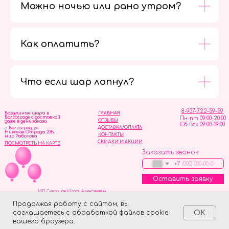
Можно ночью или рано утром?
Как оплатить?
Мы в
социальных
сетях
Что если шар лопнул?
8-937-722-59-59
Воздушные шары в
ГЛАВНАЯ
Волгограде с доставкой
Пн-пт 09:00-20:00
ОТЗЫВЫ
даже в день заказа
Сб-Вск 09:00-19:00
ДОСТАВКА/ОПЛАТА
г. Волгоград, ул.
Николая Отрады 20Б,
КОНТАКТЫ
мир Рыболова
СКИДКИ И АКЦИИ
ПОСМОТРЕТЬ НА КАРТЕ
Заказать звонок
+7
Оставить заявку
ИП Скворцов Игорь Алексеевич
ИНН 344110093739
Политика обработки персональных данных
Продолжая работу с сайтом, вы
соглашаетесь с обработкой файлов cookie
OK
Tilda
Made on
вашего браузера.