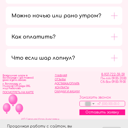
Можно ночью или рано утром?
Как оплатить?
Мы в
социальных
сетях
Что если шар лопнул?
8-937-722-59-59
Воздушные шары в
ГЛАВНАЯ
Волгограде с доставкой
Пн-пт 09:00-20:00
ОТЗЫВЫ
даже в день заказа
Сб-Вск 09:00-19:00
ДОСТАВКА/ОПЛАТА
г. Волгоград, ул.
Николая Отрады 20Б,
КОНТАКТЫ
мир Рыболова
СКИДКИ И АКЦИИ
ПОСМОТРЕТЬ НА КАРТЕ
Заказать звонок
+7
Оставить заявку
ИП Скворцов Игорь Алексеевич
ИНН 344110093739
Политика обработки персональных данных
Продолжая работу с сайтом, вы