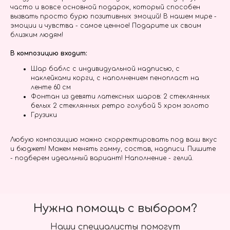
часто и вовсе основной подарок, который способен
вызвать просто бурю позитивных эмоций! В нашем мире -
эмоции и чувства - самое ценное! Подарите их своим
близким людям!
В композицию входит:
Шар баблс с индивидуальной надписью, с
наклейками корги, с наполнением пенопласт на
ленте 60 см
Фонтан из девяти латексных шаров: 2 стеклянных
белых 2 стеклянных ретро голубой 5 хром золото
Грузики
Любую композицию можно скорректировать под ваш вкус
и бюджет! Можем менять гамму, состав, надписи. Пишите
- подберем идеальный вариант! Наполнение - гелий.
Нужна помощь с выбором?
Наши специалисты помогут