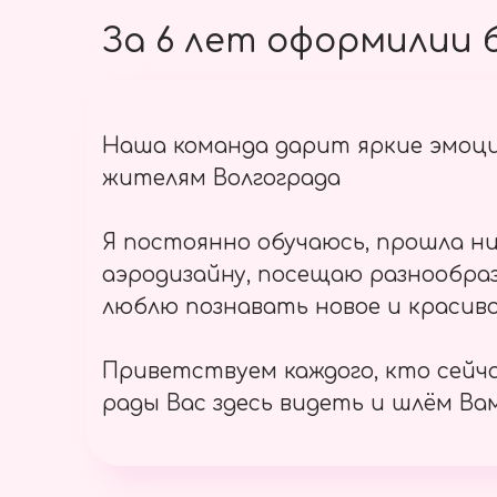
За 6 лет оформилии б
Наша команда дарит яркие эмоц
жителям Волгограда
Я постоянно обучаюсь, прошла ни
аэродизайну, посещаю разнообраз
люблю познавать новое и красиво
Приветствуем каждого, кто сейч
рады Вас здесь видеть и шлём Вам