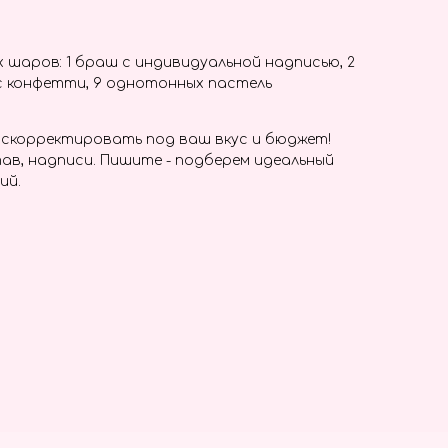
 шаров: 1 браш с индивидуальной надписью, 2
с конфетти, 9 однотонных пастель
скорректировать под ваш вкус и бюджет!
ав, надписи. Пишите - подберем идеальный
ий.