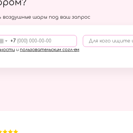
ором?
 воздушные шары под ваш запрос
+7
Для кого ищите
ьности
и
пользовательским согл-ем