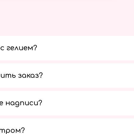
с гелием?
ить заказ?
е надписи?
утром?