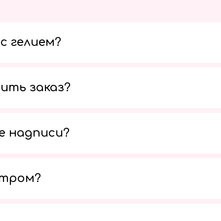
с гелием?
ить заказ?
е надписи?
утром?