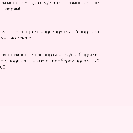
ем мире - эмоции и чувства - самое ценное!
м людям!
гигант сердце с индивидуальной надписью,
ями на ленте
скорректировать под ваш вкус и бюджет!
ав, надписи. Пишите - подберем идеальный
ий.