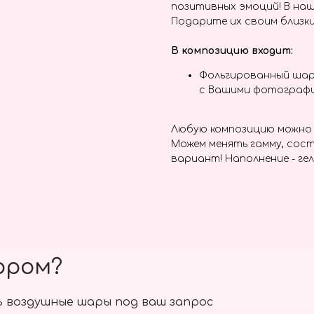
позитивных эмоций! В наш
Подарите их своим близки
В композицию входит:
Фольгированный шар 
с Вашими фотографи
Любую композицию можно 
Можем менять гамму, сост
вариант! Наполнение - гел
ором?
 воздушные шары под ваш запрос