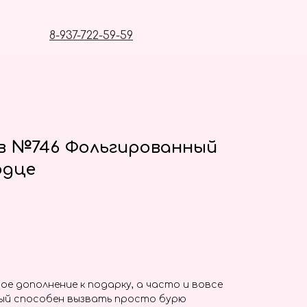
8-937-722-59-59
в №746 Фольгированный
рдце
ое дополнение к подарку, а часто и вовсе
ый способен вызвать просто бурю