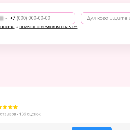
+7
Для кого ищите
ьности
и
пользовательским согл-ем