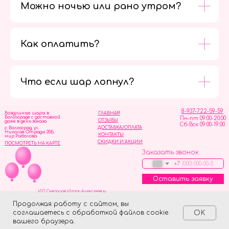
Можно ночью или рано утром?
Как оплатить?
Мы в
социальных
сетях
Что если шар лопнул?
8-937-722-59-59
Воздушные шары в
ГЛАВНАЯ
Волгограде с доставкой
Пн-пт 09:00-20:00
ОТЗЫВЫ
даже в день заказа
Сб-Вск 09:00-19:00
ДОСТАВКА/ОПЛАТА
г. Волгоград, ул.
Николая Отрады 20Б,
КОНТАКТЫ
мир Рыболова
СКИДКИ И АКЦИИ
ПОСМОТРЕТЬ НА КАРТЕ
Заказать звонок
+7
Оставить заявку
ИП Скворцов Игорь Алексеевич
ИНН 344110093739
Политика обработки персональных данных
Продолжая работу с сайтом, вы
соглашаетесь с обработкой файлов cookie
OK
Tilda
Made on
вашего браузера.