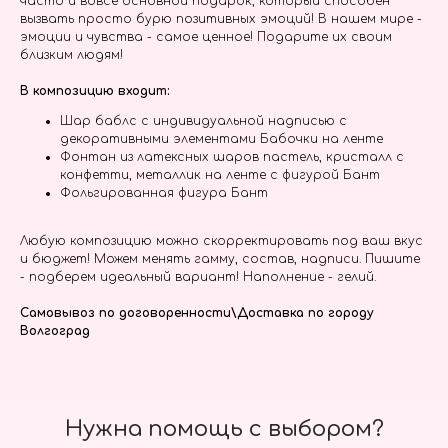
часто и вовсе основной подарок, который способен
вызвать просто бурю позитивных эмоций! В нашем мире -
эмоции и чувства - самое ценное! Подарите их своим
близким людям!
В композицию входит:
Шар баблс с индивидуальной надписью с
декоративными элементами Бабочки на ленте
Фонтан из латексных шаров пастель, кристалл с
конфетти, металлик на ленте с фигурой Бант
Фольгированная фигура Бант
Любую композицию можно скорректировать под ваш вкус
и бюджет! Можем менять гамму, состав, надписи. Пишите
- подберем идеальный вариант! Наполнение - гелий.
Самовывоз по договоренности\Доставка по городу
Волгоград
Нужна помощь с выбором?