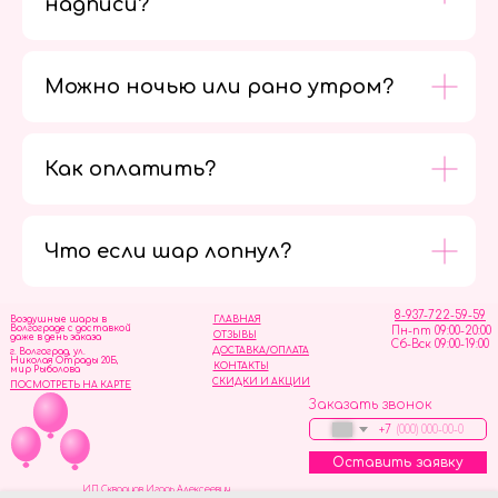
надписи?
Можно ночью или рано утром?
Как оплатить?
Мы в
социальных
сетях
Что если шар лопнул?
8-937-722-59-59
Воздушные шары в
ГЛАВНАЯ
Волгограде с доставкой
Пн-пт 09:00-20:00
ОТЗЫВЫ
даже в день заказа
Сб-Вск 09:00-19:00
ДОСТАВКА/ОПЛАТА
г. Волгоград, ул.
Николая Отрады 20Б,
КОНТАКТЫ
мир Рыболова
СКИДКИ И АКЦИИ
ПОСМОТРЕТЬ НА КАРТЕ
Заказать звонок
+7
Оставить заявку
ИП Скворцов Игорь Алексеевич