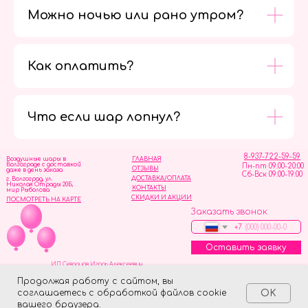
Можно ночью или рано утром?
Как оплатить?
Мы в
социальных
сетях
Что если шар лопнул?
8-937-722-59-59
Воздушные шары в
ГЛАВНАЯ
Волгограде с доставкой
Пн-пт 09:00-20:00
ОТЗЫВЫ
даже в день заказа
Сб-Вск 09:00-19:00
ДОСТАВКА/ОПЛАТА
г. Волгоград, ул.
Николая Отрады 20Б,
КОНТАКТЫ
мир Рыболова
СКИДКИ И АКЦИИ
ПОСМОТРЕТЬ НА КАРТЕ
Заказать звонок
+7
Оставить заявку
ИП Скворцов Игорь Алексеевич
ИНН 344110093739
Политика обработки персональных данных
Продолжая работу с сайтом, вы
соглашаетесь с обработкой файлов cookie
OK
Tilda
Made on
вашего браузера.