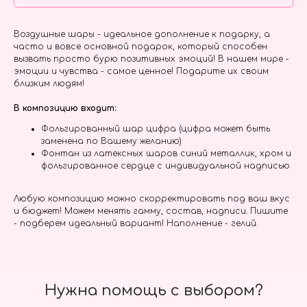
Воздушные шары - идеальное дополнение к подарку, а
часто и вовсе основной подарок, который способен
вызвать просто бурю позитивных эмоций! В нашем мире -
эмоции и чувства - самое ценное! Подарите их своим
близким людям!
В композицию входит:
Фольгированный шар цифра (цифра может быть
заменена по Вашему желанию)
Фонтан из латексных шаров синий металлик, хром и
фольгированное сердце с индивидуальной надписью
Любую композицию можно скорректировать под ваш вкус
и бюджет! Можем менять гамму, состав, надписи. Пишите
- подберем идеальный вариант! Наполнение - гелий.
Нужна помощь с выбором?