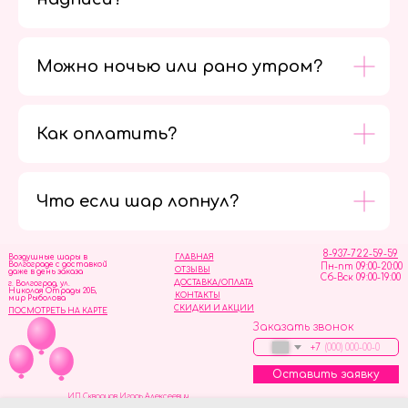
Можно ночью или рано утром?
Как оплатить?
Мы в
социальных
сетях
Что если шар лопнул?
8-937-722-59-59
Воздушные шары в
ГЛАВНАЯ
Волгограде с доставкой
Пн-пт 09:00-20:00
ОТЗЫВЫ
даже в день заказа
Сб-Вск 09:00-19:00
ДОСТАВКА/ОПЛАТА
г. Волгоград, ул.
Николая Отрады 20Б,
КОНТАКТЫ
мир Рыболова
СКИДКИ И АКЦИИ
ПОСМОТРЕТЬ НА КАРТЕ
Заказать звонок
+7
Оставить заявку
ИП Скворцов Игорь Алексеевич
ИНН 344110093739
Политика обработки персональных данных