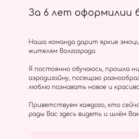
За 6 лет оформилии б
Наша команда дарит яркие эмоц
жителям Волгограда
Я постоянно обучаюсь, прошла ни
аэродизайну, посещаю разнообраз
люблю познавать новое и красиво
Приветствуем каждого, кто сейч
рады Вас здесь видеть и шлём Вам