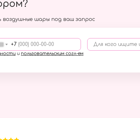
ором?
 воздушные шары под ваш запрос
+7
Для кого ищите
ьности
и
пользовательским согл-ем