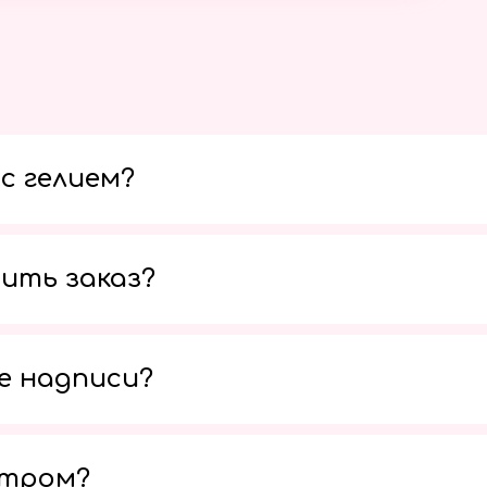
с гелием?
ить заказ?
е надписи?
утром?