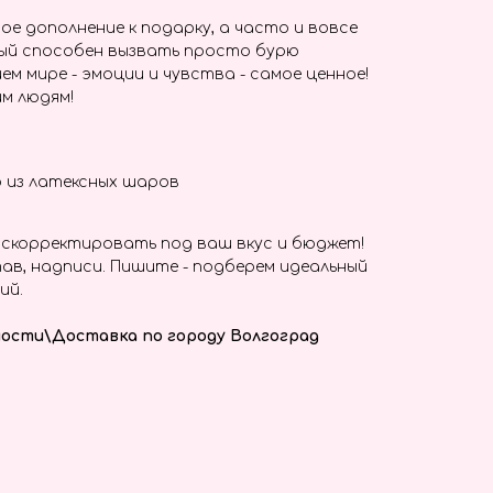
ое дополнение к подарку, а часто и вовсе
ый способен вызвать просто бурю
ем мире - эмоции и чувства - самое ценное!
м людям!
 из латексных шаров
скорректировать под ваш вкус и бюджет!
ав, надписи. Пишите - подберем идеальный
ий.
ости\Доставка по городу Волгоград