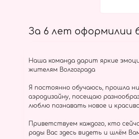
За 6 лет оформилии б
Наша команда дарит яркие эмоц
жителям Волгограда
Я постоянно обучаюсь, прошла ни
аэродизайну, посещаю разнообраз
люблю познавать новое и красиво
Приветствуем каждого, кто сейч
рады Вас здесь видеть и шлём Вам