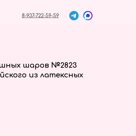
8-937-722-59-59
ушных шаров №2823
йского из латексных