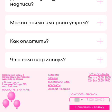
надписи?
Можно ночью или рано утром?
Как оплатить?
Мы в
социальных
сетях
Что если шар лопнул?
8-937-722-59-59
Воздушные шары в
ГЛАВНАЯ
Волгограде с доставкой
Пн-пт 09:00-20:00
ОТЗЫВЫ
даже в день заказа
Сб-Вск 09:00-19:00
ДОСТАВКА/ОПЛАТА
г. Волгоград, ул.
Николая Отрады 20Б,
КОНТАКТЫ
мир Рыболова
СКИДКИ И АКЦИИ
ПОСМОТРЕТЬ НА КАРТЕ
Заказать звонок
+7
Оставить заявку