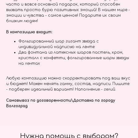
часто и вовсе основной подарок, который способен
вызвать просто бурю позитивных эмоций! В нашем мире -
эмоции и чувства - самое ценное! Подарите их своим
близким людям!
В композицию входит:
Фольгированный шар гигант звезда с
индивидуальной надписью на ленте
Два фонтана из латексных шаров пастель, хром,
кристалл с конфетти, фольгированные шары звезды
на лентах
Любую композицию можно скорректировать под ваш вкус
и бюджет! Можем менять гамму, состав, надписи. Пишите
- подберем идеальный вариант! Наполнение - гелий.
Самовывоз по договоренности\Доставка по городу
Волгоград
Нужна помощь с выбором?