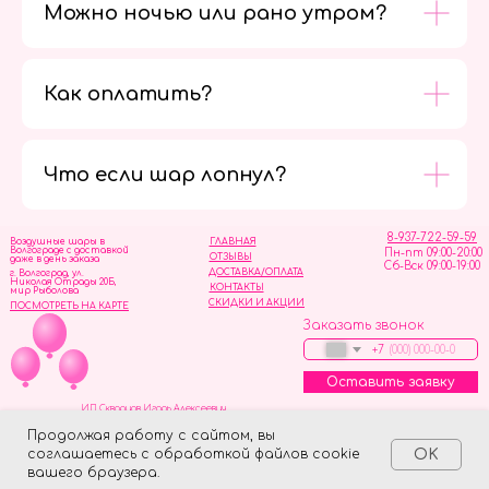
Можно ночью или рано утром?
Как оплатить?
Мы в
социальных
сетях
Что если шар лопнул?
8-937-722-59-59
Воздушные шары в
ГЛАВНАЯ
Волгограде с доставкой
Пн-пт 09:00-20:00
ОТЗЫВЫ
даже в день заказа
Сб-Вск 09:00-19:00
ДОСТАВКА/ОПЛАТА
г. Волгоград, ул.
Николая Отрады 20Б,
КОНТАКТЫ
мир Рыболова
СКИДКИ И АКЦИИ
ПОСМОТРЕТЬ НА КАРТЕ
Заказать звонок
+7
Оставить заявку
ИП Скворцов Игорь Алексеевич
ИНН 344110093739
Политика обработки персональных данных
Продолжая работу с сайтом, вы
соглашаетесь с обработкой файлов cookie
OK
Tilda
Made on
вашего браузера.