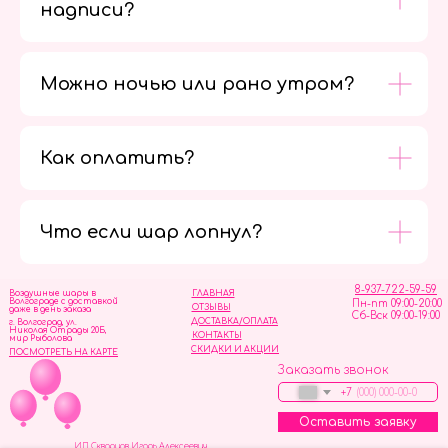
надписи?
Можно ночью или рано утром?
Как оплатить?
Мы в
социальных
сетях
Что если шар лопнул?
8-937-722-59-59
Воздушные шары в
ГЛАВНАЯ
Волгограде с доставкой
Пн-пт 09:00-20:00
ОТЗЫВЫ
даже в день заказа
Сб-Вск 09:00-19:00
ДОСТАВКА/ОПЛАТА
г. Волгоград, ул.
Николая Отрады 20Б,
КОНТАКТЫ
мир Рыболова
СКИДКИ И АКЦИИ
ПОСМОТРЕТЬ НА КАРТЕ
Заказать звонок
+7
Оставить заявку
ИП Скворцов Игорь Алексеевич