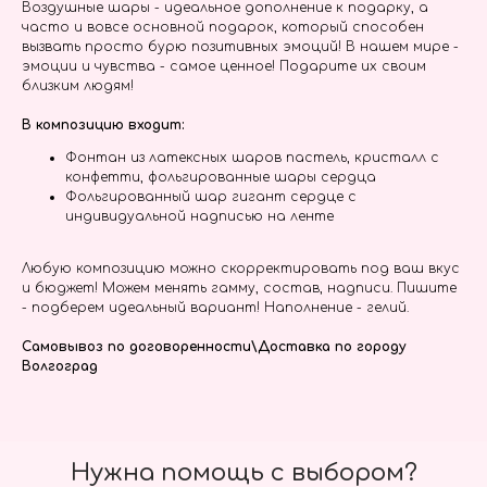
Воздушные шары - идеальное дополнение к подарку, а
часто и вовсе основной подарок, который способен
вызвать просто бурю позитивных эмоций! В нашем мире -
эмоции и чувства - самое ценное! Подарите их своим
близким людям!
В композицию входит:
Фонтан из латексных шаров пастель, кристалл с
конфетти, фольгированные шары сердца
Фольгированный шар гигант сердце с
индивидуальной надписью на ленте
Любую композицию можно скорректировать под ваш вкус
и бюджет! Можем менять гамму, состав, надписи. Пишите
- подберем идеальный вариант! Наполнение - гелий.
Самовывоз по договоренности\Доставка по городу
Волгоград
Нужна помощь с выбором?