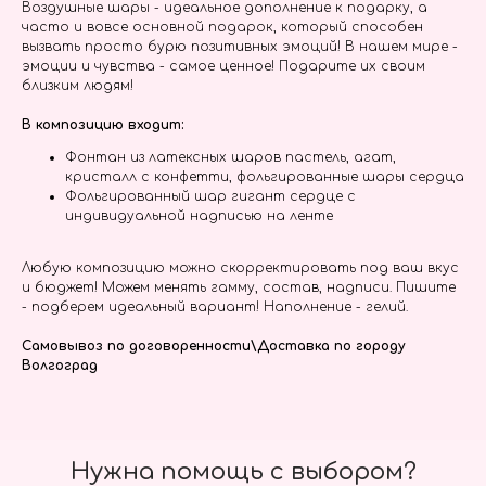
Воздушные шары - идеальное дополнение к подарку, а
часто и вовсе основной подарок, который способен
вызвать просто бурю позитивных эмоций! В нашем мире -
эмоции и чувства - самое ценное! Подарите их своим
близким людям!
В композицию входит:
Фонтан из латексных шаров пастель, агат,
кристалл с конфетти, фольгированные шары сердца
Фольгированный шар гигант сердце с
индивидуальной надписью на ленте
Любую композицию можно скорректировать под ваш вкус
и бюджет! Можем менять гамму, состав, надписи. Пишите
- подберем идеальный вариант! Наполнение - гелий.
Самовывоз по договоренности\Доставка по городу
Волгоград
Нужна помощь с выбором?