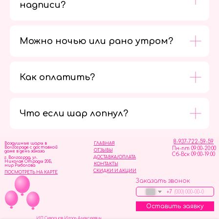
надписи?
Можно ночью или рано утром?
Как оплатить?
Мы в
социальных
сетях
Что если шар лопнул?
8-937-722-59-59
Воздушные шары в
ГЛАВНАЯ
Волгограде с доставкой
Пн-пт 09:00-20:00
ОТЗЫВЫ
даже в день заказа
Сб-Вск 09:00-19:00
ДОСТАВКА/ОПЛАТА
г. Волгоград, ул.
Николая Отрады 20Б,
КОНТАКТЫ
мир Рыболова
СКИДКИ И АКЦИИ
ПОСМОТРЕТЬ НА КАРТЕ
Заказать звонок
+7
Оставить заявку
ИП Скворцов Игорь Алексеевич