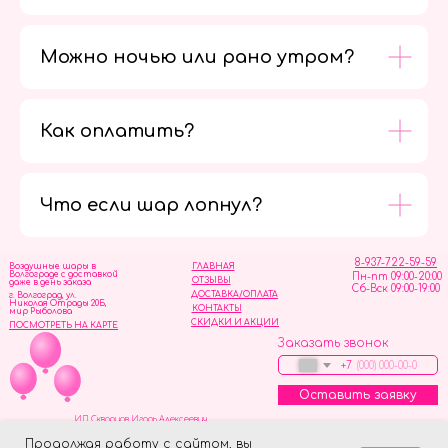
Можно ночью или рано утром?
Как оплатить?
Мы в
социальных
сетях
Что если шар лопнул?
8-937-722-59-59
Воздушные шары в
ГЛАВНАЯ
Волгограде с доставкой
Пн-пт 09:00-20:00
ОТЗЫВЫ
даже в день заказа
Сб-Вск 09:00-19:00
ДОСТАВКА/ОПЛАТА
г. Волгоград, ул.
Николая Отрады 20Б,
КОНТАКТЫ
мир Рыболова
СКИДКИ И АКЦИИ
ПОСМОТРЕТЬ НА КАРТЕ
Заказать звонок
+7
Оставить заявку
ИП Скворцов Игорь Алексеевич
ИНН 344110093739
Политика обработки персональных данных
Продолжая работу с сайтом, вы