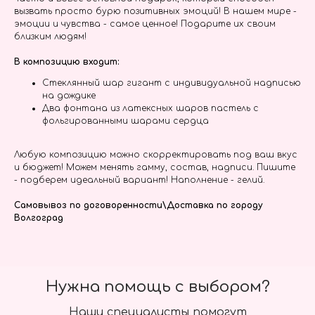
вызвать просто бурю позитивных эмоций! В нашем мире -
эмоции и чувства - самое ценное! Подарите их своим
близким людям!
В композицию входит:
Стеклянный шар гигант с индивидуальной надписью
на дождике
Два фонтана из латексных шаров пастель с
фольгированными шарами сердца
Любую композицию можно скорректировать под ваш вкус
и бюджет! Можем менять гамму, состав, надписи. Пишите
- подберем идеальный вариант! Наполнение - гелий.
Самовывоз по договоренности\Доставка по городу
Волгоград
Нужна помощь с выбором?
Наши специалисты помогут