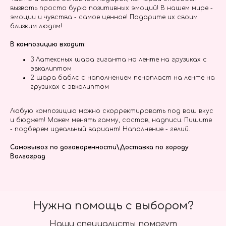
вызвать просто бурю позитивных эмоций! В нашем мире -
эмоции и чувства - самое ценное! Подарите их своим
близким людям!
В композицию входит:
3 Латексных шара гиганта на ленте на грузиках с
эвкалиптом
2 шара баблс с наполнением пенопласт на ленте на
грузиках с эвкалиптом
Любую композицию можно скорректировать под ваш вкус
и бюджет! Можем менять гамму, состав, надписи. Пишите
- подберем идеальный вариант! Наполнение - гелий.
Самовывоз по договоренности\Доставка по городу
Волгоград
Нужна помощь с выбором?
Наши специалисты помогут