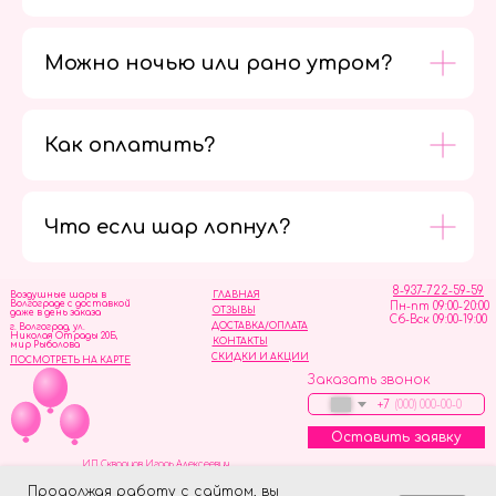
Можно ночью или рано утром?
Как оплатить?
Мы в
социальных
сетях
Что если шар лопнул?
8-937-722-59-59
Воздушные шары в
ГЛАВНАЯ
Волгограде с доставкой
Пн-пт 09:00-20:00
ОТЗЫВЫ
даже в день заказа
Сб-Вск 09:00-19:00
ДОСТАВКА/ОПЛАТА
г. Волгоград, ул.
Николая Отрады 20Б,
КОНТАКТЫ
мир Рыболова
СКИДКИ И АКЦИИ
ПОСМОТРЕТЬ НА КАРТЕ
Заказать звонок
+7
Оставить заявку
ИП Скворцов Игорь Алексеевич
ИНН 344110093739
Политика обработки персональных данных
Продолжая работу с сайтом, вы