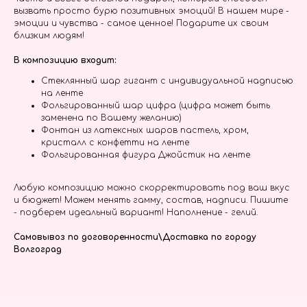
вызвать просто бурю позитивных эмоций! В нашем мире -
эмоции и чувства - самое ценное! Подарите их своим
близким людям!
В композицию входит:
Стеклянный шар гигант с индивидуальной надписью
на ленте
Фольгированный шар цифра (цифра может быть
заменена по Вашему желанию)
Фонтан из латексных шаров пастель, хром,
кристалл с конфетти на ленте
Фольгированная фигура Джойстик на ленте
Любую композицию можно скорректировать под ваш вкус
и бюджет! Можем менять гамму, состав, надписи. Пишите
- подберем идеальный вариант! Наполнение - гелий.
Самовывоз по договоренности\Доставка по городу
Волгоград