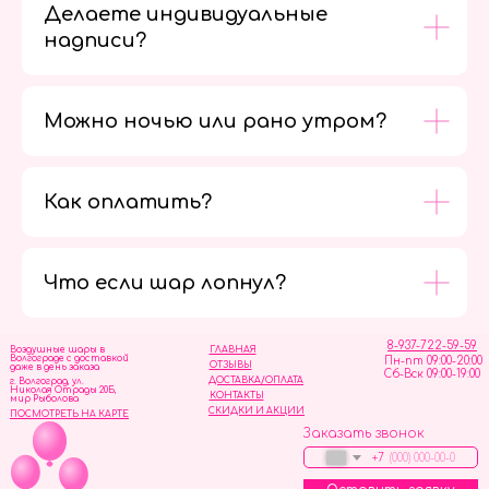
Делаете индивидуальные
надписи?
Можно ночью или рано утром?
Как оплатить?
Мы в
социальных
сетях
Что если шар лопнул?
8-937-722-59-59
Воздушные шары в
ГЛАВНАЯ
Волгограде с доставкой
Пн-пт 09:00-20:00
ОТЗЫВЫ
даже в день заказа
Сб-Вск 09:00-19:00
ДОСТАВКА/ОПЛАТА
г. Волгоград, ул.
Николая Отрады 20Б,
КОНТАКТЫ
мир Рыболова
СКИДКИ И АКЦИИ
ПОСМОТРЕТЬ НА КАРТЕ
Заказать звонок
+7