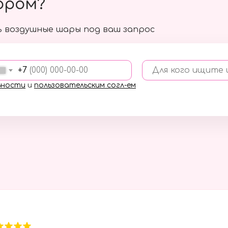
ором?
 воздушные шары под ваш запрос
+7
Для кого ищите
ьности
и
пользовательским согл-ем