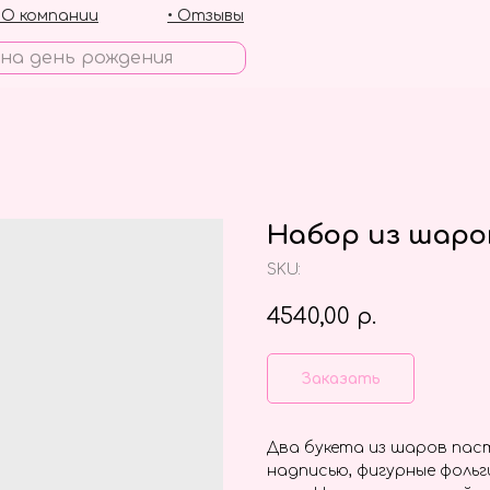
• О компании
• Отзывы
Набор из шаров
SKU:
4540,00
р.
Заказать
Два букета из шаров паст
надписью, фигурные фольг