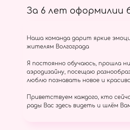
За 6 лет оформилии б
Наша команда дарит яркие эмоц
жителям Волгограда
Я постоянно обучаюсь, прошла ни
аэродизайну, посещаю разнообраз
люблю познавать новое и красиво
Приветствуем каждого, кто сейч
рады Вас здесь видеть и шлём Вам