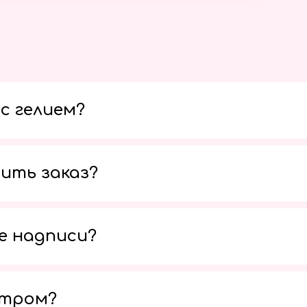
с гелием?
ить заказ?
е надписи?
утром?