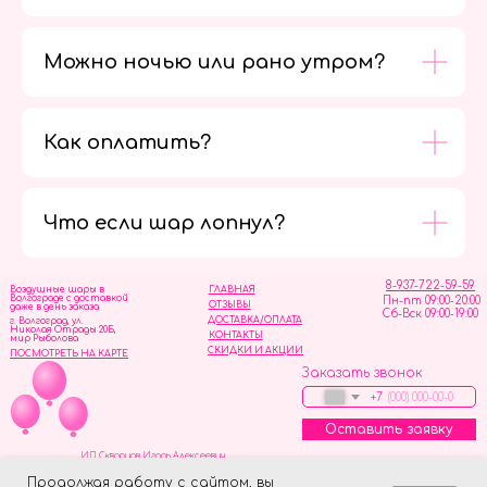
Можно ночью или рано утром?
Как оплатить?
Мы в
социальных
сетях
Что если шар лопнул?
8-937-722-59-59
Воздушные шары в
ГЛАВНАЯ
Волгограде с доставкой
Пн-пт 09:00-20:00
ОТЗЫВЫ
даже в день заказа
Сб-Вск 09:00-19:00
ДОСТАВКА/ОПЛАТА
г. Волгоград, ул.
Николая Отрады 20Б,
КОНТАКТЫ
мир Рыболова
СКИДКИ И АКЦИИ
ПОСМОТРЕТЬ НА КАРТЕ
Заказать звонок
+7
Оставить заявку
ИП Скворцов Игорь Алексеевич
ИНН 344110093739
Политика обработки персональных данных
Продолжая работу с сайтом, вы