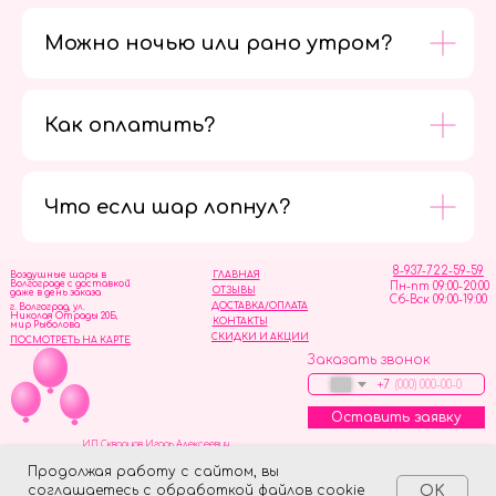
Можно ночью или рано утром?
Как оплатить?
Мы в
социальных
сетях
Что если шар лопнул?
8-937-722-59-59
Воздушные шары в
ГЛАВНАЯ
Волгограде с доставкой
Пн-пт 09:00-20:00
ОТЗЫВЫ
даже в день заказа
Сб-Вск 09:00-19:00
ДОСТАВКА/ОПЛАТА
г. Волгоград, ул.
Николая Отрады 20Б,
КОНТАКТЫ
мир Рыболова
СКИДКИ И АКЦИИ
ПОСМОТРЕТЬ НА КАРТЕ
Заказать звонок
+7
Оставить заявку
ИП Скворцов Игорь Алексеевич
ИНН 344110093739
Политика обработки персональных данных
Продолжая работу с сайтом, вы
соглашаетесь с обработкой файлов cookie
OK