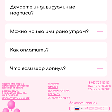
Делаете индивидуальные
надписи?
Можно ночью или рано утром?
Как оплатить?
Мы в
социальных
сетях
Что если шар лопнул?
8-937-722-59-59
Воздушные шары в
ГЛАВНАЯ
Волгограде с доставкой
Пн-пт 09:00-20:00
ОТЗЫВЫ
даже в день заказа
Сб-Вск 09:00-19:00
ДОСТАВКА/ОПЛАТА
г. Волгоград, ул.
Николая Отрады 20Б,
КОНТАКТЫ
мир Рыболова
СКИДКИ И АКЦИИ
ПОСМОТРЕТЬ НА КАРТЕ
Заказать звонок
+7