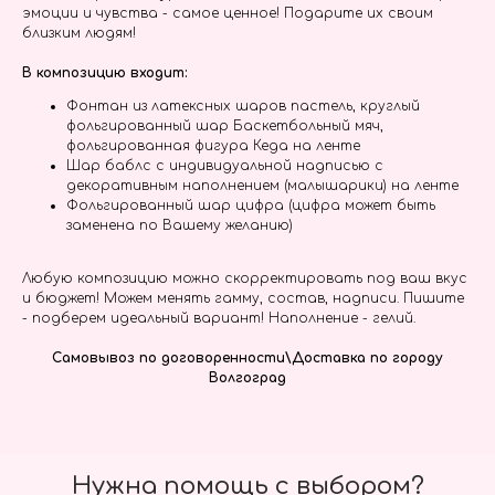
эмоции и чувства - самое ценное! Подарите их своим
близким людям!
В композицию входит:
Фонтан из латексных шаров пастель, круглый
фольгированный шар Баскетбольный мяч,
фольгированная фигура Кеда на ленте
Шар баблс с индивидуальной надписью с
декоративным наполнением (малышарики) на ленте
Фольгированный шар цифра (цифра может быть
заменена по Вашему желанию)
Любую композицию можно скорректировать под ваш вкус
и бюджет! Можем менять гамму, состав, надписи. Пишите
- подберем идеальный вариант! Наполнение - гелий.
Самовывоз по договоренности\Доставка по городу
Волгоград
Нужна помощь с выбором?