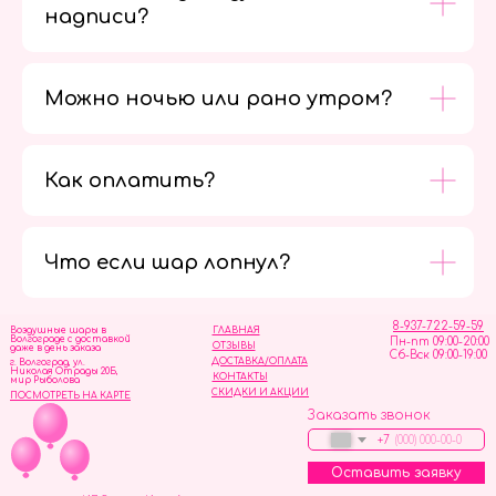
надписи?
Можно ночью или рано утром?
Как оплатить?
Мы в
социальных
сетях
Что если шар лопнул?
8-937-722-59-59
Воздушные шары в
ГЛАВНАЯ
Волгограде с доставкой
Пн-пт 09:00-20:00
ОТЗЫВЫ
даже в день заказа
Сб-Вск 09:00-19:00
ДОСТАВКА/ОПЛАТА
г. Волгоград, ул.
Николая Отрады 20Б,
КОНТАКТЫ
мир Рыболова
СКИДКИ И АКЦИИ
ПОСМОТРЕТЬ НА КАРТЕ
Заказать звонок
+7
Оставить заявку